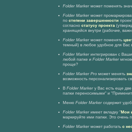
Folder Marker
может поменять знач
Folder Marker
может промаркирова
по
степени завершенности
проект
согласно
статусу проекта
(утвержд
хранящейся внутри (рабочие, важ
Folder Marker
может поменять
цве
темный) в любое удобное для Вас 
Folder Marker
интегрирован с Ваши
любой папке и
Folder Marker
мгнове
проще?
Folder Marker Pro
может менять
зн
возможность персонализировать св
В
Folder Marker
у Вас есть еще две
папки переносимыми" и "Применить
Меню
Folder Marker
содержит удо
Folder Marker
имеет вкладку "
Мои 
маркируйте ими папки. Это очень п
Folder Marker
может работать
с не