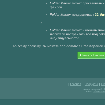
Folder Marker
может присваивать ик
файлов.
Folder Marker
поддерживает
32-би
и
Folder Marker
может изменить зна
любители настраивать все под себ
индивидуальность!
Ко всему прочему, вы можете пользоваться
Free версией
Скачать Беспла
|
Главная
|
Продукты
|
Ск
Авторские права © 200
Наша
Политика к