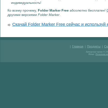
индивидуальность!
Ко всему прочему,
Folder Marker Free
абсолютно бесплатен!
другими версиями
Folder Marker
.
Скачай Folder Marker Free сейчас и используй 
|
Главная
|
Продукты
|
Ск
Авторские права © 200
Наша
Политика к