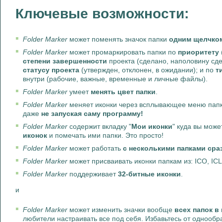
Ключевые возможности:
Folder Marker
может поменять значок папки
одним щелчко
Folder Marker
может промаркировать папки по
приоритету
степени завершенности
проекта (сделано, наполовину сде
статусу проекта
(утвержден, отклонен, в ожидании); и по
т
внутри (рабочие, важные, временные и личные файлы).
Folder Marker
умеет
менять цвет папки
.
Folder Marker
меняет иконки через всплывающее меню папк
даже
не запуская саму программу!
Folder Marker
содержит вкладку "
Мои иконки
" куда вы мож
иконок
и помечать ими папки. Это просто!
Folder Marker
может работать
с несколькими папками сра
Folder Marker
может присваивать иконки папкам из: ICO, IC
Folder Marker
поддерживает
32-битные иконки
.
и
Folder Marker
может изменить значки вообще
всех папок в
любители настраивать все под себя. Избавьтесь от однооб